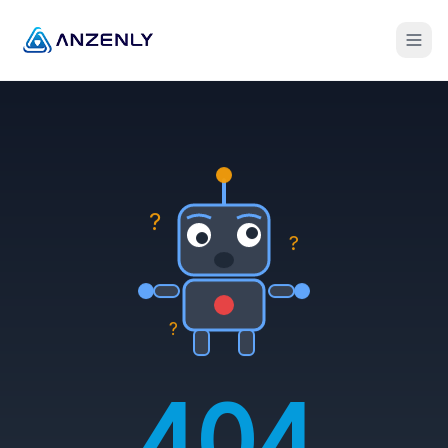
?
?
?
404