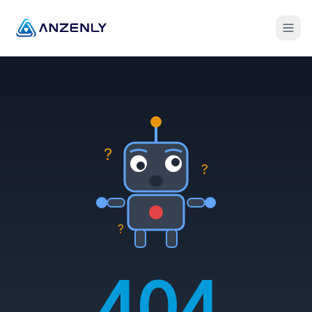
?
?
?
404